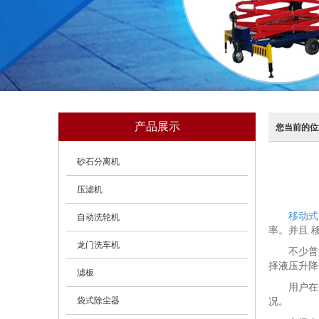
产品展示
您当前的位
砂石分离机
压滤机
移动式
自动洗轮机
率。并且 移
龙门洗车机
不少普
择液压升降
滤板
用户在
袋式除尘器
况。